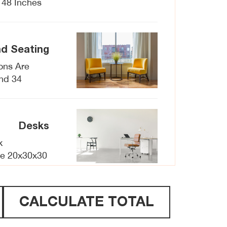
, 48 Inches
nd Seating
ons Are
nd 34
Desks
k
re 20x30x30
CALCULATE TOTAL
Tables
tween 36