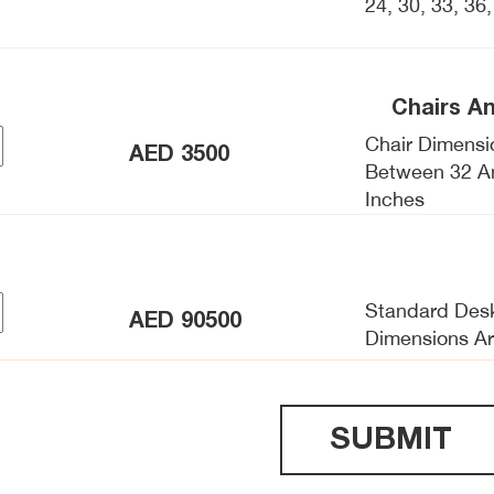
24, 30, 33, 36
Chairs A
Chair Dimensi
AED
3500
Between 32 A
Inches
Standard Des
AED
90500
Dimensions A
Inches
SUBMIT
AED
2500
Tables Are Be